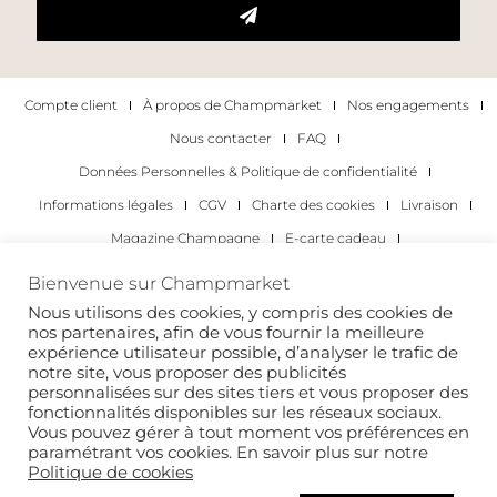
Compte client
À propos de Champmarket
Nos engagements
Nous contacter
FAQ
Données Personnelles & Politique de confidentialité
Informations légales
CGV
Charte des cookies
Livraison
Magazine Champagne
E-carte cadeau
Les Meilleurs Champagnes
Bienvenue sur Champmarket
Les occasions pour déguster du champagne
Pour les particuliers
Nous utilisons des cookies, y compris des cookies de
nos partenaires, afin de vous fournir la meilleure
Pour les entreprises
expérience utilisateur possible, d’analyser le trafic de
notre site, vous proposer des publicités
Copyright 2022 © tous droits réservés. Champmarket.
personnalisées sur des sites tiers et vous proposer des
fonctionnalités disponibles sur les réseaux sociaux.
Vous pouvez gérer à tout moment vos préférences en
paramétrant vos cookies. En savoir plus sur notre
Politique de cookies