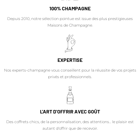
100% CHAMPAGNE
Depuis 2010, notre sélection pointue est issue des plus prestigieuses
Maisons de Champagne.
EXPERTISE
Nos experts-champagne vous conseillent pour la réussite de vos projets
privés et professionnels.
L'ART D'OFFRIR AVEC GOÛT
Des coffrets chics, de la personnalisation, des attentions… le plaisir est
autant d'offrir que de recevoir.