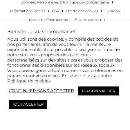
Données Personnelles & Politique de confidentialité
Informations légales
CGV
Charte des cookies
Livraison
Magazine Champagne
E-carte cadeau
Les Meilleurs Champagnes
Bienvenue sur Champmarket
Les occasions pour déguster du champagne
Pour les particuliers
Nous utilisons des cookies, y compris des cookies de
nos partenaires, afin de vous fournir la meilleure
Pour les entreprises
expérience utilisateur possible, d’analyser le trafic de
notre site, vous proposer des publicités
Copyright 2022 © tous droits réservés. Champmarket.
personnalisées sur des sites tiers et vous proposer des
fonctionnalités disponibles sur les réseaux sociaux.
Vous pouvez gérer à tout moment vos préférences en
paramétrant vos cookies. En savoir plus sur notre
Politique de cookies
CONTINUER SANS ACCEPTER
PERSONNALISER
TOUT ACCEPTER
L’ABUS D’ALCOOL EST DANGEREUX POUR LA SANTÉ. À
CONSOMMER AVEC MODÉRATION.
This site is protected by reCAPTCHA and the Google
Privacy Policy
and
Terms of
Service
apply.