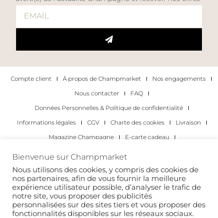
Compte client
À propos de Champmarket
Nos engagements
Nous contacter
FAQ
Données Personnelles & Politique de confidentialité
Informations légales
CGV
Charte des cookies
Livraison
Magazine Champagne
E-carte cadeau
Les Meilleurs Champagnes
Bienvenue sur Champmarket
Les occasions pour déguster du champagne
Pour les particuliers
Nous utilisons des cookies, y compris des cookies de
nos partenaires, afin de vous fournir la meilleure
Pour les entreprises
expérience utilisateur possible, d’analyser le trafic de
notre site, vous proposer des publicités
Copyright 2022 © tous droits réservés. Champmarket.
personnalisées sur des sites tiers et vous proposer des
fonctionnalités disponibles sur les réseaux sociaux.