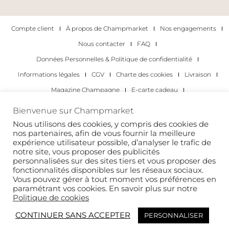
Compte client
À propos de Champmarket
Nos engagements
Nous contacter
FAQ
Données Personnelles & Politique de confidentialité
Informations légales
CGV
Charte des cookies
Livraison
Magazine Champagne
E-carte cadeau
Les Meilleurs Champagnes
Bienvenue sur Champmarket
Les occasions pour déguster du champagne
Pour les particuliers
Nous utilisons des cookies, y compris des cookies de
nos partenaires, afin de vous fournir la meilleure
Pour les entreprises
expérience utilisateur possible, d’analyser le trafic de
notre site, vous proposer des publicités
Copyright 2022 © tous droits réservés. Champmarket.
personnalisées sur des sites tiers et vous proposer des
fonctionnalités disponibles sur les réseaux sociaux.
Vous pouvez gérer à tout moment vos préférences en
paramétrant vos cookies. En savoir plus sur notre
Politique de cookies
CONTINUER SANS ACCEPTER
PERSONNALISER