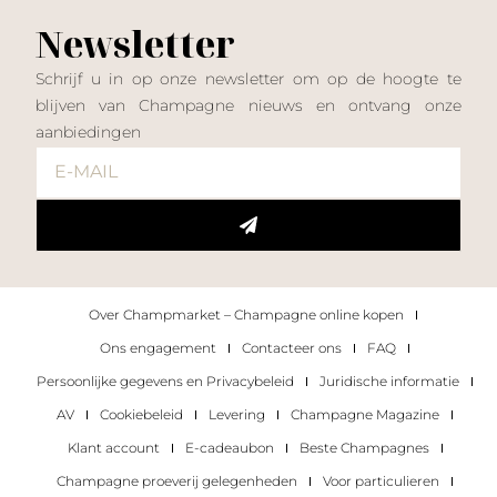
Newsletter
Schrijf u in op onze newsletter om op de hoogte te
blijven van Champagne nieuws en ontvang onze
aanbiedingen
Over Champmarket – Champagne online kopen
Ons engagement
Contacteer ons
FAQ
Persoonlijke gegevens en Privacybeleid
Juridische informatie
AV
Cookiebeleid
Levering
Champagne Magazine
Klant account
E-cadeaubon
Beste Champagnes
Champagne proeverij gelegenheden
Voor particulieren