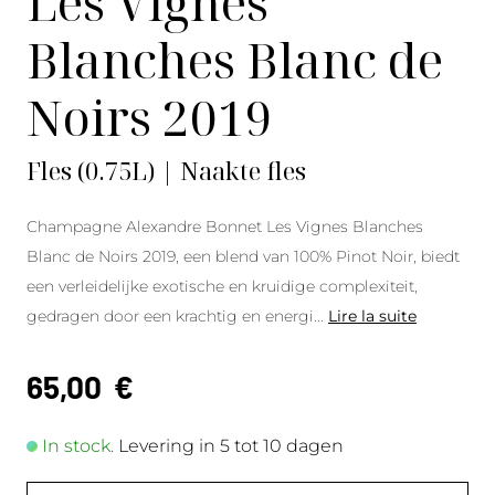
Les Vignes
Blanches Blanc de
Noirs 2019
Fles (0.75L) | Naakte fles
Champagne Alexandre Bonnet Les Vignes Blanches
Blanc de Noirs 2019, een blend van 100% Pinot Noir, biedt
een verleidelijke exotische en kruidige complexiteit,
gedragen door een krachtig en energi
...
Lire la suite
65,00
€
In stock.
Levering in 5 tot 10 dagen