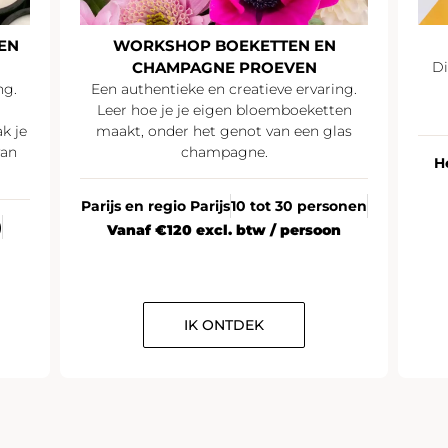
EN
WORKSHOP BOEKETTEN EN
CHAMPAGNE PROEVEN
Di
ng.
Een authentieke en creatieve ervaring.
Leer hoe je je eigen bloemboeketten
k je
maakt, onder het genot van een glas
van
champagne.
H
Parijs en regio Parijs
10 tot 30 personen
)
Vanaf €120 excl. btw / persoon
IK ONTDEK