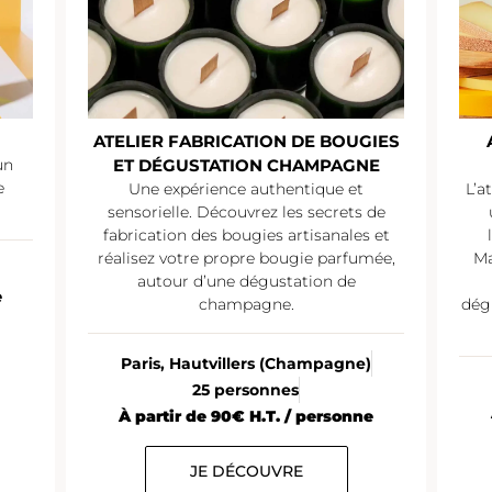
ATELIER FABRICATION DE BOUGIES
un
ET DÉGUSTATION CHAMPAGNE
e
Une expérience authentique et
L’a
sensorielle. Découvrez les secrets de
fabrication des bougies artisanales et
réalisez votre propre bougie parfumée,
Ma
autour d’une dégustation de
e
champagne.
dég
Paris, Hautvillers (Champagne)
25 personnes
À partir de 90€ H.T. / personne
JE DÉCOUVRE