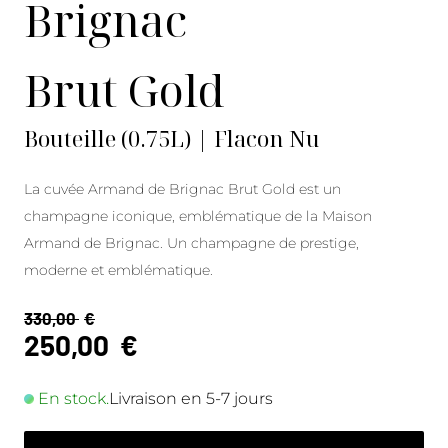
Brignac
Brut Gold
Bouteille (0.75L) | Flacon Nu
La cuvée Armand de Brignac Brut Gold est un
champagne iconique, emblématique de la Maison
Armand de Brignac. Un champagne de prestige,
moderne et emblématique.
330,00
€
250,00
€
En stock.
Livraison en 5-7 jours