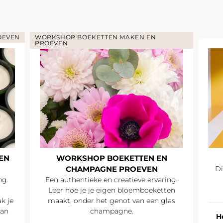
OEVEN
WORKSHOP BOEKETTEN MAKEN EN
PROEVEN
EN
WORKSHOP BOEKETTEN EN
CHAMPAGNE PROEVEN
Di
ng.
Een authentieke en creatieve ervaring.
Leer hoe je je eigen bloemboeketten
k je
maakt, onder het genot van een glas
van
champagne.
H