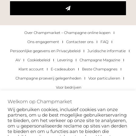
Over Champmarket – Champagne online kopen
Ons engagement
Contacteer ons
FAQ
Persoonlijke gegevens en Privacybeleid
Juridische informatie
AV
Cookiebeleid
Levering
Champagne Magazine
Klant account
E-cadeaubon
Beste Champagnes
Champagne proeverij gelegenheden
Voor particulieren
Voor bedrijven
Copyright 2022 © alle rechten voorbehouden.
Welkom op Champmarket
Champmarket.
Wij gebruiken cookies, inclusief cookies van onze
partners, om u de best mogelijke gebruikerservaring
te bieden, om het verkeer op onze site te analyseren,
om u gepersonaliseerde reclame op sites van derden
te bieden en om u functies aan te bieden die