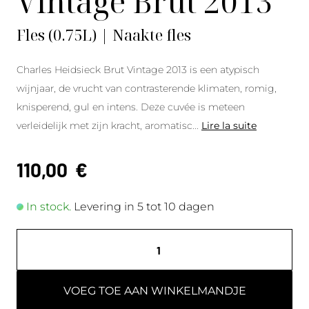
Vintage Brut 2013
Fles (0.75L) | Naakte fles
Charles Heidsieck Brut Vintage 2013 is een atypisch
wijnjaar, de vrucht van contrasterende klimaten, romig,
knisperend, gul en intens. Deze cuvée is meteen
verleidelijk met zijn kracht, aromatisc
...
Lire la suite
110,00
€
In stock.
Levering in 5 tot 10 dagen
VOEG TOE AAN WINKELMANDJE