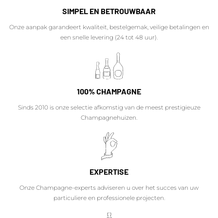
SIMPEL EN BETROUWBAAR
Onze aanpak garandeert kwaliteit, bestelgemak, veilige betalingen en
een snelle levering (24 tot 48 uur).
100% CHAMPAGNE
Sinds 2010 is onze selectie afkomstig van de meest prestigieuze
Champagnehuizen.
EXPERTISE
Onze Champagne-experts adviseren u over het succes van uw
particuliere en professionele projecten.