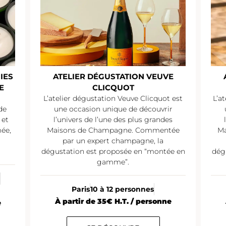
IES
ATELIER DÉGUSTATION VEUVE
E
CLICQUOT
L’atelier dégustation Veuve Clicquot est
L’a
de
une occasion unique de découvrir
 et
l’univers de l’une des plus grandes
mée,
Maisons de Champagne. Commentée
Ma
par un expert champagne, la
dégustation est proposée en “montée en
dég
gamme”.
Paris
10 à 12 personnes
À partir de 35€ H.T. / personne
e