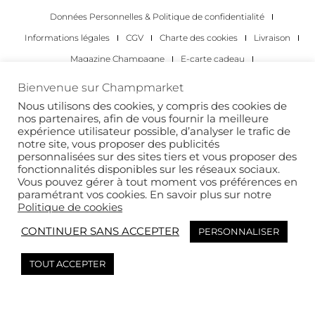
Données Personnelles & Politique de confidentialité
Informations légales
CGV
Charte des cookies
Livraison
Magazine Champagne
E-carte cadeau
Les Meilleurs Champagnes
Bienvenue sur Champmarket
Les occasions pour déguster du champagne
Pour les particuliers
Nous utilisons des cookies, y compris des cookies de
nos partenaires, afin de vous fournir la meilleure
Pour les entreprises
expérience utilisateur possible, d’analyser le trafic de
notre site, vous proposer des publicités
Copyright 2022 © tous droits réservés. Champmarket.
personnalisées sur des sites tiers et vous proposer des
fonctionnalités disponibles sur les réseaux sociaux.
Vous pouvez gérer à tout moment vos préférences en
paramétrant vos cookies. En savoir plus sur notre
Politique de cookies
CONTINUER SANS ACCEPTER
PERSONNALISER
TOUT ACCEPTER
L’ABUS D’ALCOOL EST DANGEREUX POUR LA SANTÉ. À
CONSOMMER AVEC MODÉRATION.
This site is protected by reCAPTCHA and the Google
Privacy Policy
and
Terms of