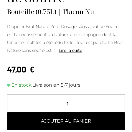
Bouteille (0.75L) | Flacon Nu
Drappier Brut Nature Zéro Dosage sans ajout de Soufre
est l’aboutissement du Nature, un champagne dont la
teneur en sulfites a été réduite. Ici, tout est pureté. Le Brut
Nature sans soufre est l’
...
Lire la suite
47,00
€
En stock.
Livraison en 5-7 jours
AJOUTER AU PANIER