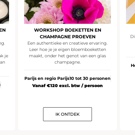
EN
WORKSHOP BOEKETTEN EN
CHAMPAGNE PROEVEN
Di
ng.
Een authentieke en creatieve ervaring.
Leer hoe je je eigen bloemboeketten
k je
maakt, onder het genot van een glas
van
champagne.
H
Parijs en regio Parijs
10 tot 30 personen
)
Vanaf €120 excl. btw / persoon
IK ONTDEK