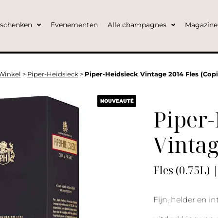
eschenken
Evenementen
Alle champagnes
Magazine
Winkel
>
Piper-Heidsieck
>
Piper-Heidsieck Vintage 2014 Fles (Copi
NOUVEAUTÉ
Piper-
Vinta
Fles (0.75L) 
Fijn, helder en i