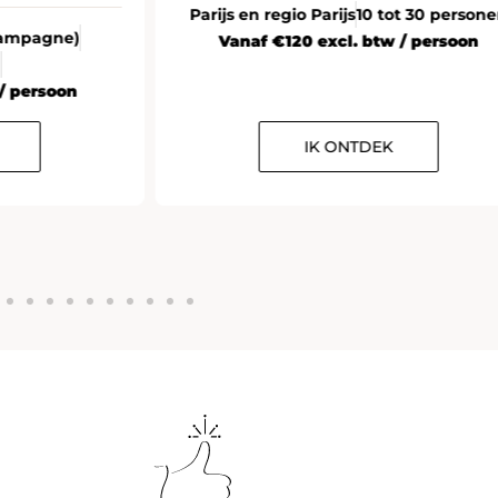
Parijs en regio Parijs
10 tot 30 person
Champagne)
Vanaf €120 excl. btw / persoon
n
/ persoon
IK ONTDEK