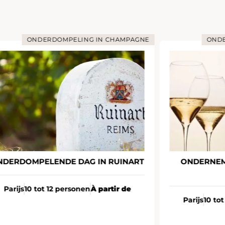
ONDERDOMPELING IN CHAMPAGNE
ONDE
NDERDOMPELENDE DAG IN RUINART
ONDERNEM
Parijs
10 tot 12 personen
À partir de
Parijs
10 to