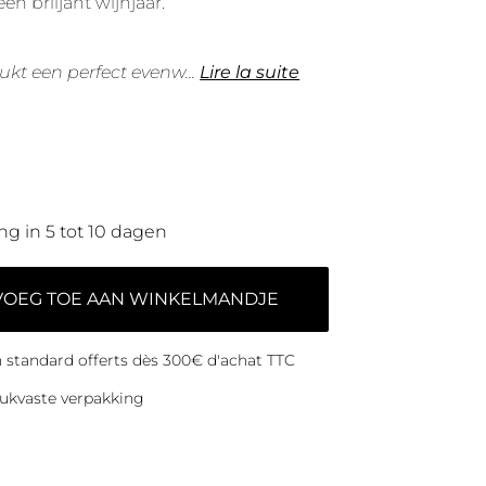
en briljant wijnjaar.
ukt een perfect evenw
...
Lire la suite
ng in 5 tot 10 dagen
VOEG TOE AAN WINKELMANDJE
on standard offerts dès 300€ d'achat TTC
ukvaste verpakking