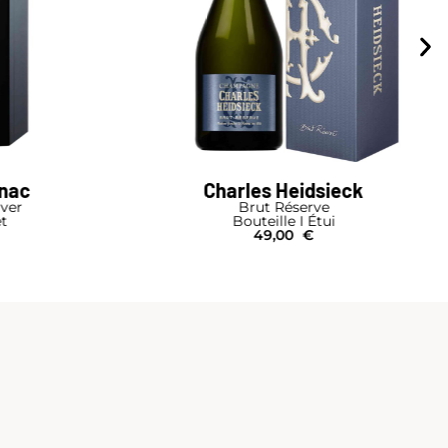
gnac
Charles Heidsieck
lver
Brut Réserve
et
Bouteille I Étui
49,00
€