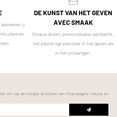
E
DE KUNST VAN HET GEVEN
AVEC SMAAK
adviseren u
ticuliere en
Chique dozen, personalisatie, aandacht...
cten.
het plezier ligt evenzeer in het geven als
in het ontvangen.
letter om op de hoogte te blijven van Champagne nieuws en
n