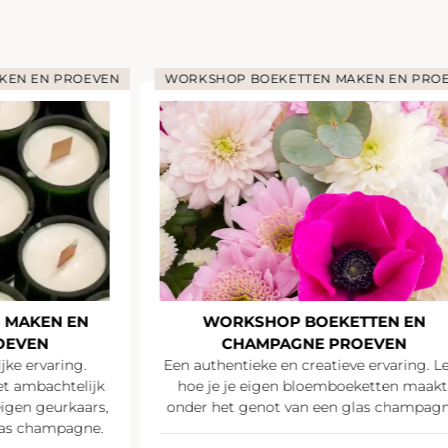
KEN EN PROEVEN
WORKSHOP BOEKETTEN MAKEN EN PRO
 MAKEN EN
WORKSHOP BOEKETTEN EN
OEVEN
CHAMPAGNE PROEVEN
jke ervaring.
Een authentieke en creatieve ervaring. L
t ambachtelijk
hoe je je eigen bloemboeketten maakt
igen geurkaars,
onder het genot van een glas champagn
las champagne.