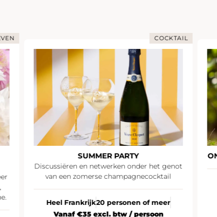
EVEN
COCKTAIL
SUMMER PARTY
O
Discussiëren en netwerken onder het genot
van een zomerse champagnecocktail
eer
,
e.
Heel Frankrijk
20 personen of meer
Vanaf €35 excl. btw / persoon