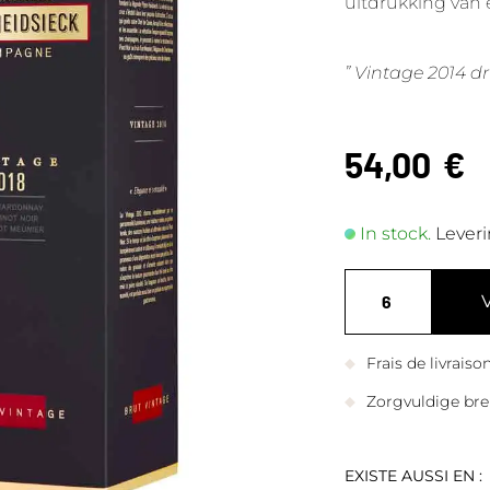
uitdrukking van e
”
Vintage 2014 dr
54,00
€
In stock.
Leveri
Frais de livrais
Zorgvuldige bre
EXISTE AUSSI EN :