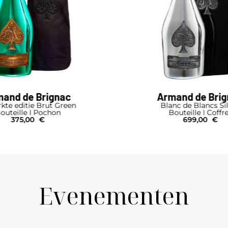
and de Brignac
Armand de Bri
kte editie Brut Green
Blanc de Blancs Si
outeille I Pochon
Bouteille I Coffr
375,00
€
699,00
€
Evenementen