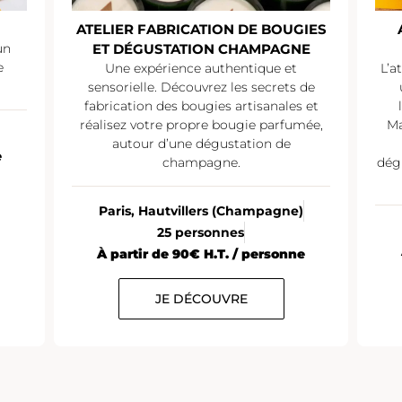
ATELIER FABRICATION DE BOUGIES
un
ET DÉGUSTATION CHAMPAGNE
e
Une expérience authentique et
L’a
sensorielle. Découvrez les secrets de
fabrication des bougies artisanales et
réalisez votre propre bougie parfumée,
Ma
autour d’une dégustation de
e
champagne.
dég
Paris, Hautvillers (Champagne)
25 personnes
À partir de 90€ H.T. / personne
JE DÉCOUVRE