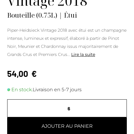
Vintage 2018
Bouteille (0.75L) | Étui
Piper-Heidsieck Vintage 2018 avec étui est un champagne
intense, lumineux et expressif, élaboré à partir de Pinot
Noir, Meunier et Chardonnay issus majoritairement de
Grands Crus et Premiers Crus
...
Lire la suite
54,00
€
En stock.
Livraison en 5-7 jours
AJOUTER AU PANIER