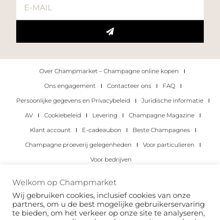
Over Champmarket – Champagne online kopen
Ons engagement
Contacteer ons
FAQ
Persoonlijke gegevens en Privacybeleid
Juridische informatie
AV
Cookiebeleid
Levering
Champagne Magazine
Klant account
E-cadeaubon
Beste Champagnes
Champagne proeverij gelegenheden
Voor particulieren
Voor bedrijven
Copyright 2022 © alle rechten voorbehouden.
Welkom op Champmarket
Champmarket.
Wij gebruiken cookies, inclusief cookies van onze
partners, om u de best mogelijke gebruikerservaring
te bieden, om het verkeer op onze site te analyseren,