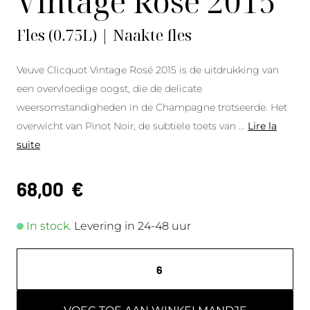
Vintage Rosé 2015
Fles (0.75L) | Naakte fles
Veuve Clicquot Vintage Rosé 2015 is de uitdrukking van
een overvloedige oogst, die de delicate
weersomstandigheden in de Champagne trotseerde. Het
overwicht van Pinot Noir, de subtiele toets van
...
Lire la
suite
68,00
€
In stock.
Levering in 24-48 uur