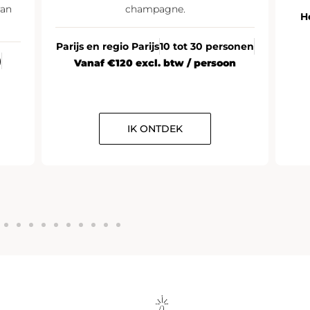
van
champagne.
H
Parijs en regio Parijs
10 tot 30 personen
)
Vanaf €120 excl. btw / persoon
IK ONTDEK