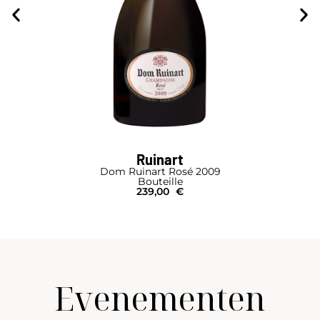
Ruinart
Dom Ruinart Rosé 2009
Bouteille
239,00
€
Evenementen