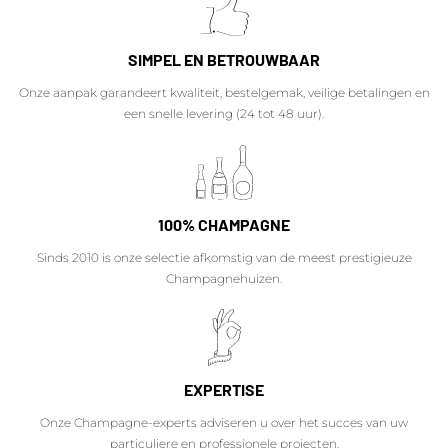
SIMPEL EN BETROUWBAAR
Onze aanpak garandeert kwaliteit, bestelgemak, veilige betalingen en
een snelle levering (24 tot 48 uur).
100% CHAMPAGNE
Sinds 2010 is onze selectie afkomstig van de meest prestigieuze
Champagnehuizen.
EXPERTISE
Onze Champagne-experts adviseren u over het succes van uw
particuliere en professionele projecten.