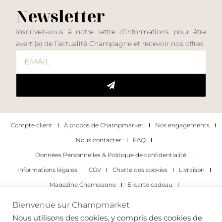
Newsletter
Inscrivez-vous à notre lettre d’informations pour être
averti(e) de l’actualité Champagne et recevoir nos offres
Compte client
À propos de Champmarket
Nos engagements
Nous contacter
FAQ
Données Personnelles & Politique de confidentialité
Informations légales
CGV
Charte des cookies
Livraison
Magazine Champagne
E-carte cadeau
Les Meilleurs Champagnes
Bienvenue sur Champmarket
Les occasions pour déguster du champagne
Pour les particuliers
Nous utilisons des cookies, y compris des cookies de