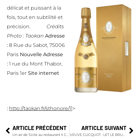
délicat et puissant à la
fois, tout en subtilité et
précision.
Crédits
Photo : Taokan
Adresse
:
8 Rue du Sabot, 75006
Paris
Nouvelle Adresse
:
1 rue du Mont Thabor,
Paris 1er
Site internet
:
http://taokan.fr/sthonore/
]]>
ARTICLE PRÉCÉDENT
ARTICLE SUIVANT
Un air de Sicile au restaurant II Carpaccio Royal Monceau Raffles Paris
VEUVE CLICQUOT : LET LE BRUNCH SURPRISE YOU !