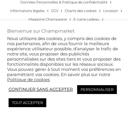
Données Personnelles & Politique de confidentialité
Informations légales
CGV
Charte des cookies
Livraison
Magazine Champagne
E-carte cadeau
Les Meilleurs Champagnes
Bienvenue sur Champmarket
Les occasions pour déguster du champagne
Pour les particuliers
Nous utilisons des cookies, y compris des cookies de
nos partenaires, afin de vous fournir la meilleure
Pour les entreprises
expérience utilisateur possible, d’analyser le trafic de
notre site, vous proposer des publicités
Copyright 2022 © tous droits réservés. Champmarket.
personnalisées sur des sites tiers et vous proposer des
fonctionnalités disponibles sur les réseaux sociaux.
Vous pouvez gérer à tout moment vos préférences en
paramétrant vos cookies. En savoir plus sur notre
Politique de cookies
CONTINUER SANS ACCEPTER
PERSONNALISER
TOUT ACCEPTER
L’ABUS D’ALCOOL EST DANGEREUX POUR LA SANTÉ. À
CONSOMMER AVEC MODÉRATION.
This site is protected by reCAPTCHA and the Google
Privacy Policy
and
Terms of
Service
apply.