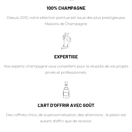
100% CHAMPAGNE
Depuis 2010, notre sélection pointue est issue des plus prestigieuses
Maisons de Champagne.
EXPERTISE
Nos experts-champagne vous conseillent pour la réussite de vos projets
privés et professionnels.
L'ART D'OFFRIR AVEC GOÛT
Des coffrets chics, de la personnalisation, des attentions… le plaisir est
autant d'offrir que de recevoir.