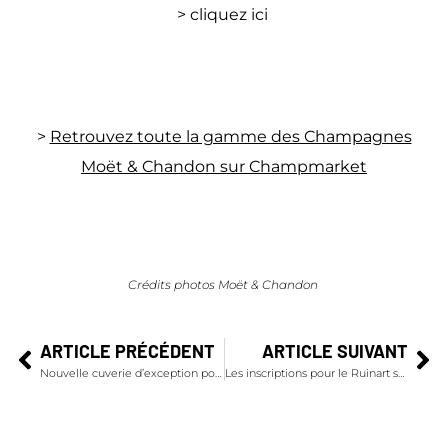
>
cliquez ici
>
Retrouvez toute la gamme des Champagnes
Moët & Chandon sur Champmarket
Crédits photos Moët & Chandon
ARTICLE PRÉCÉDENT
ARTICLE SUIVANT
Nouvelle cuverie d’exception pour Champagne Palmer & Co
Les inscriptions pour le Ruinart sommelier challenge sont ouvertes !