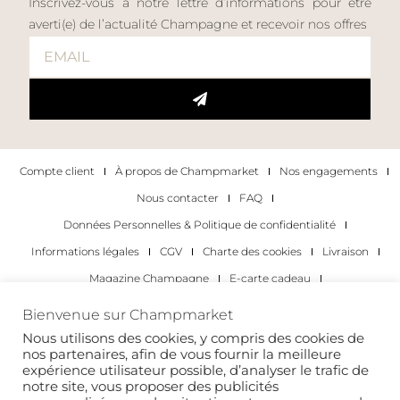
Inscrivez-vous à notre lettre d’informations pour être
averti(e) de l’actualité Champagne et recevoir nos offres
Compte client
À propos de Champmarket
Nos engagements
Nous contacter
FAQ
Données Personnelles & Politique de confidentialité
Informations légales
CGV
Charte des cookies
Livraison
Magazine Champagne
E-carte cadeau
Les Meilleurs Champagnes
Bienvenue sur Champmarket
Les occasions pour déguster du champagne
Pour les particuliers
Nous utilisons des cookies, y compris des cookies de
nos partenaires, afin de vous fournir la meilleure
Pour les entreprises
expérience utilisateur possible, d’analyser le trafic de
notre site, vous proposer des publicités
Copyright 2022 © tous droits réservés. Champmarket.