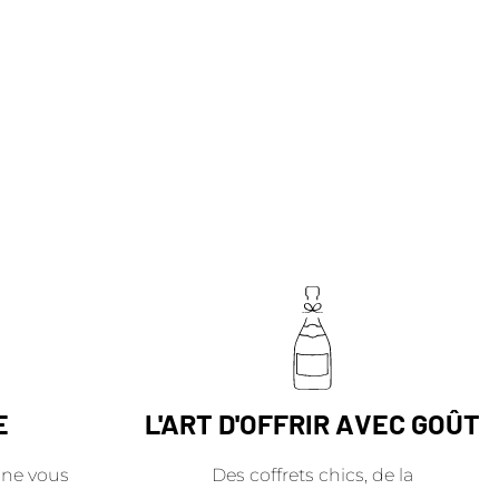
E
L'ART D'OFFRIR AVEC GOÛT
ne vous
Des coffrets chics, de la