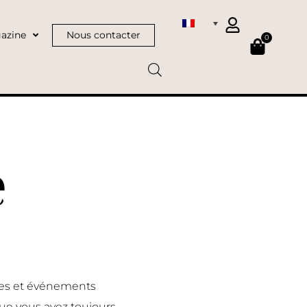
azine
Nous contacter
0
e
nces et événements
ue vous avez toujours