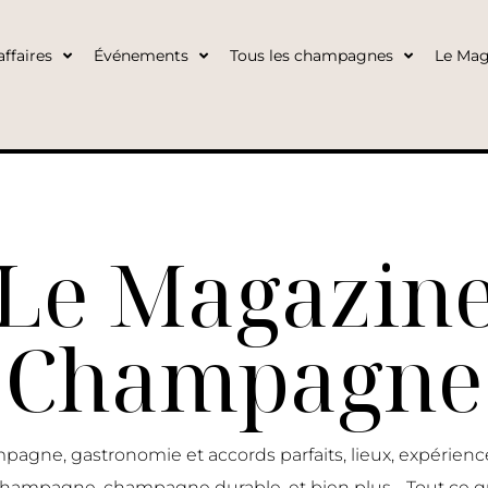
ffaires
Événements
Tous les champagnes
Le Mag
Le Magazin
Champagne
pagne, gastronomie et accords parfaits, lieux, expérie
 champagne, champagne durable, et bien plus… Tout ce q