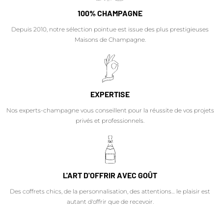
100% CHAMPAGNE
Depuis 2010, notre sélection pointue est issue des plus prestigieuses
Maisons de Champagne.
EXPERTISE
Nos experts-champagne vous conseillent pour la réussite de vos projets
privés et professionnels.
L'ART D'OFFRIR AVEC GOÛT
Des coffrets chics, de la personnalisation, des attentions… le plaisir est
autant d'offrir que de recevoir.