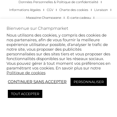
Données Personnelles & Politique de confidentialité
Informations légales
CGV
Charte des cookies
Livraison
Magazine Champagne
E-carte cadeau
Les Meilleurs Champagnes
Bienvenue sur Champmarket
Les occasions pour déguster du champagne
Pour les particuliers
Nous utilisons des cookies, y compris des cookies de
nos partenaires, afin de vous fournir la meilleure
Pour les entreprises
expérience utilisateur possible, d’analyser le trafic de
notre site, vous proposer des publicités
Copyright 2022 © tous droits réservés. Champmarket.
personnalisées sur des sites tiers et vous proposer des
fonctionnalités disponibles sur les réseaux sociaux.
Vous pouvez gérer à tout moment vos préférences en
paramétrant vos cookies. En savoir plus sur notre
Politique de cookies
CONTINUER SANS ACCEPTER
PERSONNALISER
TOUT ACCEPTER
L’ABUS D’ALCOOL EST DANGEREUX POUR LA SANTÉ. À
CONSOMMER AVEC MODÉRATION.
This site is protected by reCAPTCHA and the Google
Privacy Policy
and
Terms of
Service
apply.