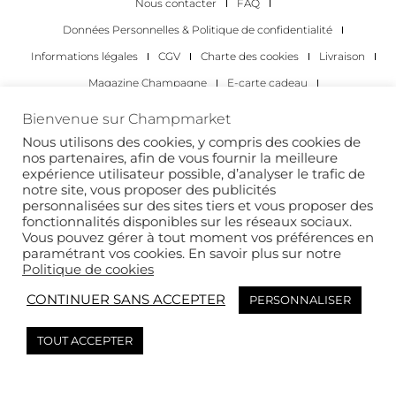
Nous contacter
FAQ
Données Personnelles & Politique de confidentialité
Informations légales
CGV
Charte des cookies
Livraison
Magazine Champagne
E-carte cadeau
Les Meilleurs Champagnes
Bienvenue sur Champmarket
Les occasions pour déguster du champagne
Pour les particuliers
Nous utilisons des cookies, y compris des cookies de
nos partenaires, afin de vous fournir la meilleure
Pour les entreprises
expérience utilisateur possible, d’analyser le trafic de
notre site, vous proposer des publicités
Copyright 2022 © tous droits réservés. Champmarket.
personnalisées sur des sites tiers et vous proposer des
fonctionnalités disponibles sur les réseaux sociaux.
Vous pouvez gérer à tout moment vos préférences en
paramétrant vos cookies. En savoir plus sur notre
Politique de cookies
CONTINUER SANS ACCEPTER
PERSONNALISER
TOUT ACCEPTER
L’ABUS D’ALCOOL EST DANGEREUX POUR LA SANTÉ. À
CONSOMMER AVEC MODÉRATION.
This site is protected by reCAPTCHA and the Google
Privacy Policy
and
Terms of