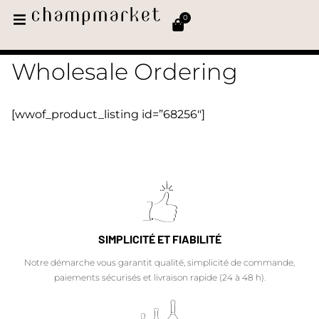
0
Wholesale Ordering
[wwof_product_listing id=”68256″]
SIMPLICITÉ ET FIABILITÉ
Notre démarche vous garantit qualité, simplicité de commande,
paiements sécurisés et livraison rapide (24 à 48 h).