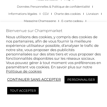
Données Personnelles & Politique de confidentialité
Informations légales
CGV
Charte des cookies
Livraison
Magazine Champagne
E-carte cadeau
Les Meilleurs Champagnes
Bienvenue sur Champmarket
Les occasions pour déguster du champagne
Pour les particuliers
Nous utilisons des cookies, y compris des cookies de
nos partenaires, afin de vous fournir la meilleure
Pour les entreprises
expérience utilisateur possible, d’analyser le trafic de
notre site, vous proposer des publicités
Copyright 2022 © tous droits réservés. Champmarket.
personnalisées sur des sites tiers et vous proposer des
fonctionnalités disponibles sur les réseaux sociaux.
Vous pouvez gérer à tout moment vos préférences en
paramétrant vos cookies. En savoir plus sur notre
Politique de cookies
CONTINUER SANS ACCEPTER
PERSONNALISER
TOUT ACCEPTER
L’ABUS D’ALCOOL EST DANGEREUX POUR LA SANTÉ. À
CONSOMMER AVEC MODÉRATION.
This site is protected by reCAPTCHA and the Google
Privacy Policy
and
Terms of