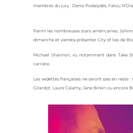
membres du jury : Denis Podalydès, Fatou N’Diay
Parmi les nombreuses stars américaines, Johnny
dimanche et viendra présenter City of lies de B
Michael Shannon, vu notamment dans Take She
carrière.
Les vedettes françaises ne seront pas en reste : 
Girar­dot, Laure Cala­my, Jane Bir­kin ou encore 