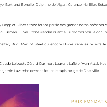
e, Bertrand Bonello, Delphine de Vigan, Garance Marillier, Seb
 Depp et Oliver Stone feront partie des grands noms présents c
rad Furman. Oliver Stone viendra quant à lui promouvoir le docu
lter, Bug, Man of Steel ou encore Noces rebelles recevra l
Claude Lelouch, Gérard Dar­mon, Laurent Lafitte, Yvan Attal, Kev 
Ben­ja­min Lavernhe devront fouler le tapis rouge de Deauville.
PRIX FONDATI