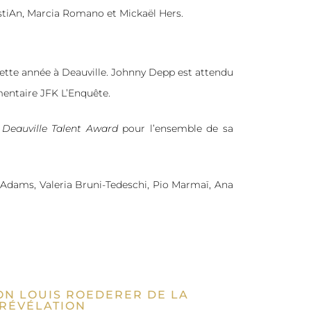
astiAn, Marcia Romano et Mickaël Hers.
ette année à Deauville. Johnny Depp est attendu
mentaire JFK L’Enquête.
e
Deau­ville Talent Award
pour l’ensemble de sa
Adams, Vale­ria Bru­ni-Tedes­chi, Pio Mar­maï, Ana
ON LOUIS ROEDERER DE LA
RÉVÉLATION