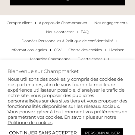
Compte client
À propos de Champmarket
Nos engagements
Nous contacter
FAQ
Données Personnelles & Politique de confidentialité
Informations légales
CGV
Charte des cookies
Livraison
Magazine Champagne
E-carte cadeau
Les Meilleurs Champagnes
Bienvenue sur Champmarket
Les occasions pour déguster du champagne
Pour les particuliers
Nous utilisons des cookies, y compris des cookies de
nos partenaires, afin de vous fournir la meilleure
Pour les entreprises
expérience utilisateur possible, d’analyser le trafic de
notre site, vous proposer des publicités
Copyright 2022 © tous droits réservés. Champmarket.
personnalisées sur des sites tiers et vous proposer des
fonctionnalités disponibles sur les réseaux sociaux.
Vous pouvez gérer à tout moment vos préférences en
paramétrant vos cookies. En savoir plus sur notre
Politique de cookies
CONTINUER SANS ACCEPTER
PERSONNALISER