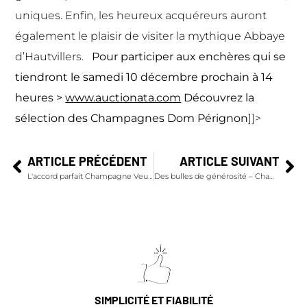
uniques. Enfin, les heureux acquéreurs auront
également le plaisir de visiter la mythique Abbaye
d’Hautvillers.
Pour participer aux enchères qui se
tiendront le samedi 10 décembre prochain à 14
heures >
www.auctionata.com
Découvrez la
sélection des Champagnes Dom Pérignon
]]>
ARTICLE PRÉCÉDENT
ARTICLE SUIVANT
L'accord parfait Champagne Veuve Clicquot Brut Carte Jaune et Saint-Pierre cuit à l'unilatérale
Des bulles de générosité – Champmarket soutient Tout le monde contre le cancer
SIMPLICITÉ ET FIABILITÉ