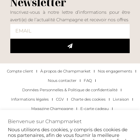
Newsletter
Inscrivez-vous à notre lettre d’informations pour être
averti(e) de l’actualité Champagne et recevoir nos offres
Compte client
À propos de Champmarket
Nos engagements
Nous contacter
FAQ
Données Personnelles & Politique de confidentialité
Informations légales
CGV
Charte des cookies
Livraison
Magazine Champagne
E-carte cadeau
Les Meilleurs Champagnes
Bienvenue sur Champmarket
Les occasions pour déguster du champagne
Pour les particuliers
Nous utilisons des cookies, y compris des cookies de
nos partenaires, afin de vous fournir la meilleure
Pour les entreprises