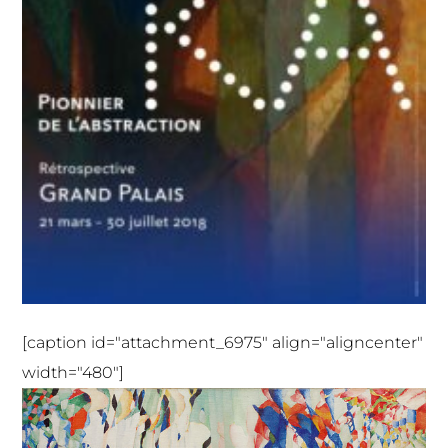
[caption id="attachment_6975" align="aligncenter"
width="480"]