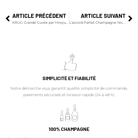
ARTICLE PRÉCÉDENT
ARTICLE SUIVANT
KRUG Grande Cuvée par Hiroyuki Kanda – Bœufs et œufs
L'accord Parfait Champagne Nicolas Feuillatte Grand Cru Chardonnay 2006 par Stéphane Pitré
SIMPLICITÉ ET FIABILITÉ
Notre démarche vous garantit qualité, simplicité de commande,
paiements sécurisés et livraison rapide (24 à 48 h).
100% CHAMPAGNE