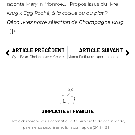
raconte Marylin Monroe… Propos issus du livre
Krug x Egg Poché, à la coque ou au plat ?
Découvrez notre
sélection de Champagne Krug
]]>
ARTICLE PRÉCÉDENT
ARTICLE SUIVANT
Cyril Brun, Chef de caves Charles Heidsieck, nous raconte ses deuxièmes vendanges
Marco Fadiga remporte le concours MOËT WANTS YOU
SIMPLICITÉ ET FIABILITÉ
Notre démarche vous garantit qualité, simplicité de commande,
paiements sécurisés et livraison rapide (24 à 48 h).