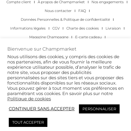
Compte client
À propos de Champmarket
Nos engagements
Nous contacter
FAQ
Données Personnelles & Politique de confidentialité
Informations légales
CGV
Charte des cookies
Livraison
Magazine Champagne
E-carte cadeau
Les Meilleurs Champagnes
Bienvenue sur Champmarket
Les occasions pour déguster du champagne
Pour les particuliers
Nous utilisons des cookies, y compris des cookies de
nos partenaires, afin de vous fournir la meilleure
Pour les entreprises
expérience utilisateur possible, d’analyser le trafic de
notre site, vous proposer des publicités
Copyright 2022 © tous droits réservés. Champmarket.
personnalisées sur des sites tiers et vous proposer des
fonctionnalités disponibles sur les réseaux sociaux.
Vous pouvez gérer à tout moment vos préférences en
paramétrant vos cookies. En savoir plus sur notre
Politique de cookies
CONTINUER SANS ACCEPTER
PERSONNALISER
TOUT ACCEPTER
L’ABUS D’ALCOOL EST DANGEREUX POUR LA SANTÉ. À