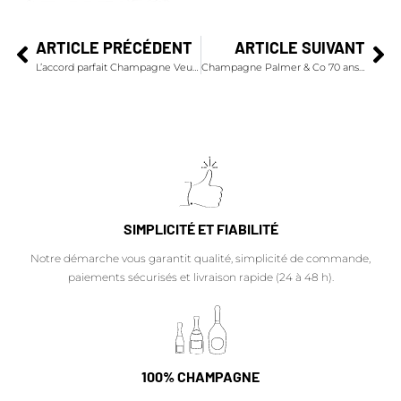
ARTICLE PRÉCÉDENT
ARTICLE SUIVANT
L’accord parfait Champagne Veuve Clicquot Grand Vintage Rosé et dès de saumon caramélisés
Champagne Palmer & Co 70 ans d'art et d'élégance
SIMPLICITÉ ET FIABILITÉ
Notre démarche vous garantit qualité, simplicité de commande,
paiements sécurisés et livraison rapide (24 à 48 h).
100% CHAMPAGNE