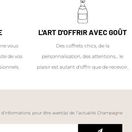
E
L'ART D'OFFRIR AVEC GOÛT
ne vous
Des coffrets chics, de la
site de vos
personnalisation, des attentions… le
sionnels.
plaisir est autant d'offrir que de recevoir.
e d’informations pour être averti(e) de l’actualité Champagne