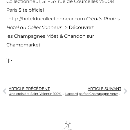
Collectionneur, 51 – 57 rue de Courcelles 75008
Paris
Site officiel
:
http://hotelducollectionneur.com
Crédits Photos :
Hôtel du Collectionneur
> Découvrez
les
Champagnes Möet & Chandon
sur
Champmarket
]]>
ARTICLE PRÉCÉDENT
ARTICLE SUIVANT
Une croisière Saint-Valentin 100% romantique
L’accord parfait Champagne Veuve Clicquot Grand Vintage rosé et Queue de langoustines de nos côtes, châtaigne et girolles