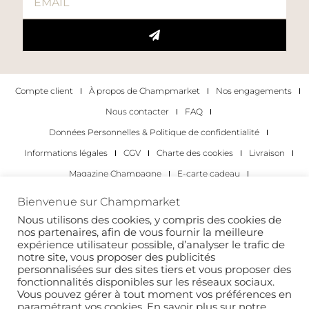
Compte client
À propos de Champmarket
Nos engagements
Nous contacter
FAQ
Données Personnelles & Politique de confidentialité
Informations légales
CGV
Charte des cookies
Livraison
Magazine Champagne
E-carte cadeau
Les Meilleurs Champagnes
Bienvenue sur Champmarket
Les occasions pour déguster du champagne
Pour les particuliers
Nous utilisons des cookies, y compris des cookies de
nos partenaires, afin de vous fournir la meilleure
Pour les entreprises
expérience utilisateur possible, d’analyser le trafic de
notre site, vous proposer des publicités
Copyright 2022 © tous droits réservés. Champmarket.
personnalisées sur des sites tiers et vous proposer des
fonctionnalités disponibles sur les réseaux sociaux.
Vous pouvez gérer à tout moment vos préférences en
paramétrant vos cookies. En savoir plus sur notre