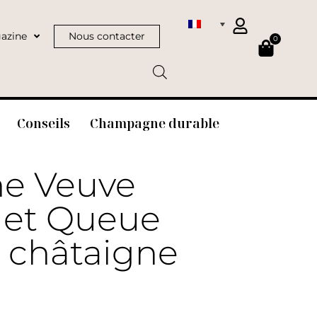
azine
Nous contacter
0
Conseils
Champagne durable
ne Veuve
é et Queue
, châtaigne