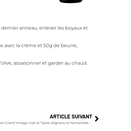
 dernier anneau, enlever les boyaux et
ée avec la crème et 50g de beurre,
e d’olive, assaisonner et garder au chaud.
ARTICLE SUIVANT
L’accord parfait Champagne Veuve Clicquot Grand Vintage rosé et Tajine d'agneau et homard bleu, semoule fine au cumin