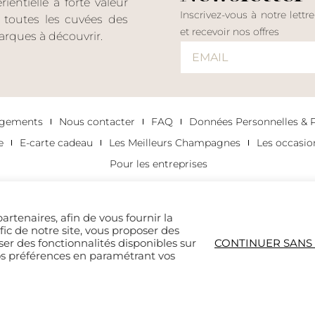
entielle à forte valeur
Inscrivez-vous à notre lettr
er toutes les cuvées des
et recevoir nos offres
rques à découvrir.
agements
Nous contacter
FAQ
Données Personnelles & Po
e
E-carte cadeau
Les Meilleurs Champagnes
Les occasi
Pour les entreprises
artenaires, afin de vous fournir la
afic de notre site, vous proposer des
ser des fonctionnalités disponibles sur
CONTINUER SANS
os préférences en paramétrant vos
 EST DANGEREUX POUR LA SANTÉ. À CONSOMMER 
is site is protected by reCAPTCHA and the Google
Privacy Policy
and
Terms of Service
app