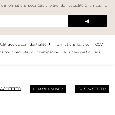
e d’informations pour être averti(e) de l’actualité Champagne
litique de confidentialité
Informations légales
CGV
ons pour déguster du champagne
Pour les particuliers
 ACCEPTER
PERSONNALISER
TOUT ACCEPTER
AVEC MODÉRATION.
ly.