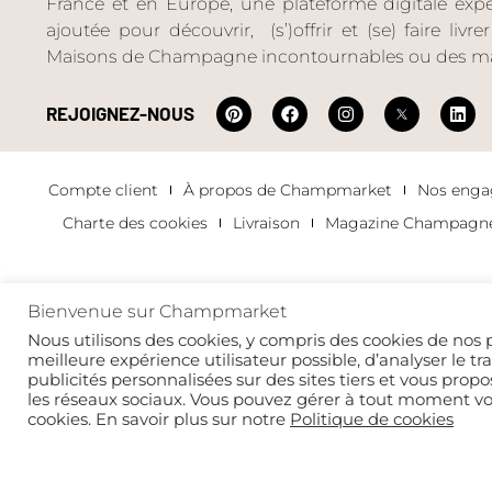
France et en Europe, une plateforme digitale expéri
ajoutée pour découvrir, (s’)offrir et (se) faire livr
Maisons de Champagne incontournables ou des ma
REJOIGNEZ-NOUS
Compte client
À propos de Champmarket
Nos eng
Charte des cookies
Livraison
Magazine Champagn
Bienvenue sur Champmarket
Copyright 2022 © tous droits réservés. Champmarket.
Nous utilisons des cookies, y compris des cookies de nos p
meilleure expérience utilisateur possible, d’analyser le tr
publicités personnalisées sur des sites tiers et vous propo
les réseaux sociaux. Vous pouvez gérer à tout moment v
cookies. En savoir plus sur notre
Politique de cookies
L’ABUS D’ALCOOL
Th