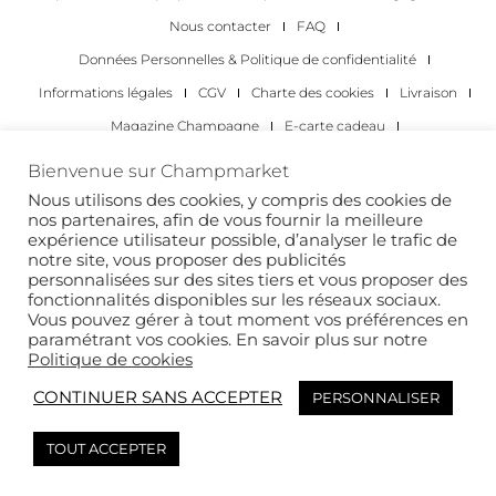
Nous contacter
FAQ
Données Personnelles & Politique de confidentialité
Informations légales
CGV
Charte des cookies
Livraison
Magazine Champagne
E-carte cadeau
Les Meilleurs Champagnes
Bienvenue sur Champmarket
Les occasions pour déguster du champagne
Pour les particuliers
Nous utilisons des cookies, y compris des cookies de
nos partenaires, afin de vous fournir la meilleure
Pour les entreprises
expérience utilisateur possible, d’analyser le trafic de
notre site, vous proposer des publicités
Copyright 2022 © tous droits réservés. Champmarket.
personnalisées sur des sites tiers et vous proposer des
fonctionnalités disponibles sur les réseaux sociaux.
Vous pouvez gérer à tout moment vos préférences en
paramétrant vos cookies. En savoir plus sur notre
Politique de cookies
CONTINUER SANS ACCEPTER
PERSONNALISER
TOUT ACCEPTER
L’ABUS D’ALCOOL EST DANGEREUX POUR LA SANTÉ. À