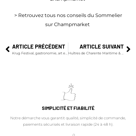
> Retrouvez tous nos conseils du Sommelier
sur Champmarket
ARTICLE PRÉCÉDENT
ARTICLE SUIVANT
Krug Festival, gastronomie, art et musique : des accords singuliers
Huîtres de Charente Maritime & champagne, perles de l'apéritif
SIMPLICITÉ ET FIABILITÉ
Notre démarche vous garantit qualité, simplicité de commande,
paiements sécurisés et livraison rapide (24 à 48 h).