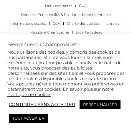
Nous contacter
FAQ
Données Personnelles & Politique de confidentialité
Informations légales
CGV
Charte des cookies
Livraison
Magazine Champagne
E-carte cadeau
Les Meilleurs Champagnes
Bienvenue sur Champmarket
Les occasions pour déguster du champagne
Pour les particuliers
Nous utilisons des cookies, y compris des cookies de
nos partenaires, afin de vous fournir la meilleure
Pour les entreprises
expérience utilisateur possible, d’analyser le trafic de
notre site, vous proposer des publicités
Copyright 2022 © tous droits réservés. Champmarket.
personnalisées sur des sites tiers et vous proposer des
fonctionnalités disponibles sur les réseaux sociaux.
Vous pouvez gérer à tout moment vos préférences en
paramétrant vos cookies. En savoir plus sur notre
Politique de cookies
CONTINUER SANS ACCEPTER
PERSONNALISER
TOUT ACCEPTER
L’ABUS D’ALCOOL EST DANGEREUX POUR LA SANTÉ. À