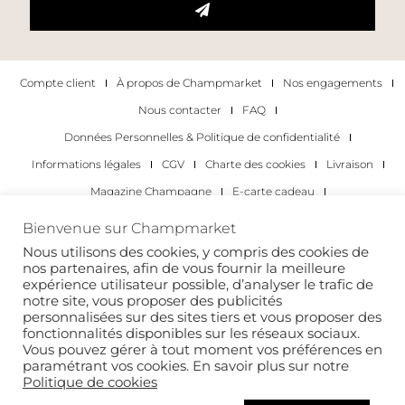
Compte client
À propos de Champmarket
Nos engagements
Nous contacter
FAQ
Données Personnelles & Politique de confidentialité
Informations légales
CGV
Charte des cookies
Livraison
Magazine Champagne
E-carte cadeau
Les Meilleurs Champagnes
Bienvenue sur Champmarket
Les occasions pour déguster du champagne
Pour les particuliers
Nous utilisons des cookies, y compris des cookies de
nos partenaires, afin de vous fournir la meilleure
Pour les entreprises
expérience utilisateur possible, d’analyser le trafic de
notre site, vous proposer des publicités
Copyright 2022 © tous droits réservés. Champmarket.
personnalisées sur des sites tiers et vous proposer des
fonctionnalités disponibles sur les réseaux sociaux.
Vous pouvez gérer à tout moment vos préférences en
paramétrant vos cookies. En savoir plus sur notre
Politique de cookies