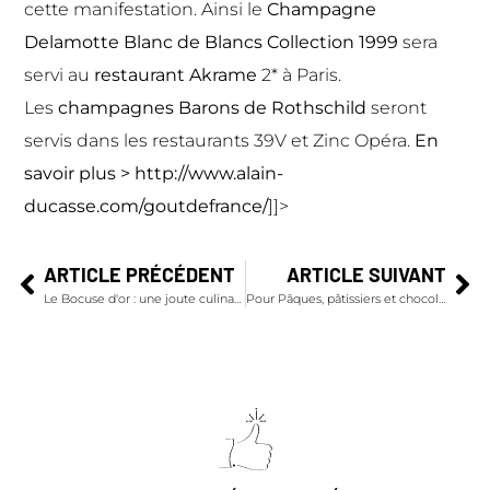
cette manifestation. Ainsi le
Champagne
Delamotte Blanc de Blancs Collection 1999
sera
servi au
restaurant Akrame
2* à Paris.
Les
champagnes Barons de Rothschild
seront
servis dans les restaurants 39V et Zinc Opéra.
En
savoir plus >
http://www.alain-
ducasse.com/goutdefrance/
]]>
ARTICLE PRÉCÉDENT
ARTICLE SUIVANT
Le Bocuse d'or : une joute culinaire d'exception
Pour Pâques, pâtissiers et chocolatiers ont rivalisé d’ingéniosité