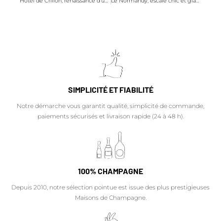
Hôtel de Crillon, renaissance d'un établissement mythique
Le Normandy, escale chic et glamour à Deauville
SIMPLICITÉ ET FIABILITÉ
Notre démarche vous garantit qualité, simplicité de commande,
paiements sécurisés et livraison rapide (24 à 48 h).
100% CHAMPAGNE
Depuis 2010, notre sélection pointue est issue des plus prestigieuses
Maisons de Champagne.