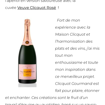
l’apéritif en version savoureuse avec la
cuvée
Veuve Clicquot Rosé
!
Fort de mon
expérience avec la
Maison Clicquot et
l’harmonisation des
plats et des vins, j’ai mis
tout mon
enthousiasme et toute
mon inspiration dans
ce merveilleux projet.
Clicquot Gourmand est
fait pour plaire, étonner
et enchanter. Ces créations sont le fruit d’un
travail d’équipe au quotidien, basé sur un savoir-