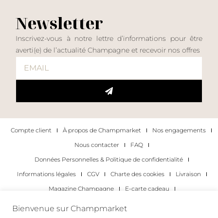
Newsletter
Inscrivez-vous à notre lettre d’informations pour être
averti(e) de l’actualité Champagne et recevoir nos offres
Compte client
À propos de Champmarket
Nos engagements
Nous contacter
FAQ
Données Personnelles & Politique de confidentialité
Informations légales
CGV
Charte des cookies
Livraison
Magazine Champagne
E-carte cadeau
Les Meilleurs Champagnes
Bienvenue sur Champmarket
Les occasions pour déguster du champagne
Pour les particuliers