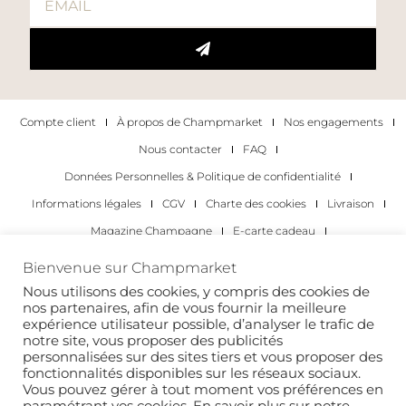
Compte client
À propos de Champmarket
Nos engagements
Nous contacter
FAQ
Données Personnelles & Politique de confidentialité
Informations légales
CGV
Charte des cookies
Livraison
Magazine Champagne
E-carte cadeau
Les Meilleurs Champagnes
Bienvenue sur Champmarket
Les occasions pour déguster du champagne
Pour les particuliers
Nous utilisons des cookies, y compris des cookies de
nos partenaires, afin de vous fournir la meilleure
Pour les entreprises
expérience utilisateur possible, d’analyser le trafic de
notre site, vous proposer des publicités
Copyright 2022 © tous droits réservés. Champmarket.
personnalisées sur des sites tiers et vous proposer des
fonctionnalités disponibles sur les réseaux sociaux.
Vous pouvez gérer à tout moment vos préférences en
paramétrant vos cookies. En savoir plus sur notre