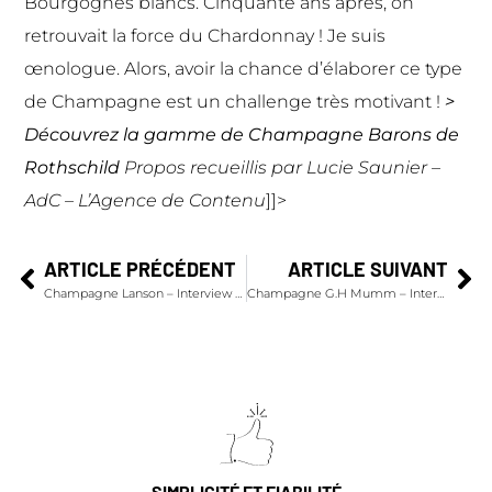
Bourgognes blancs. Cinquante ans après, on
retrouvait la force du Chardonnay ! Je suis
œnologue. Alors, avoir la chance d’élaborer ce type
de Champagne est un challenge très motivant !
>
Découvrez la
gamme de Champagne Barons de
Rothschild
Propos recueillis par Lucie Saunier –
AdC – L’Agence de Contenu
]]>
ARTICLE PRÉCÉDENT
ARTICLE SUIVANT
Champagne Lanson – Interview de Jean-Paul Gandon – Chef de Cave
Champagne G.H Mumm – Interview de Didier Mariotti – Chef de Cave
SIMPLICITÉ ET FIABILITÉ