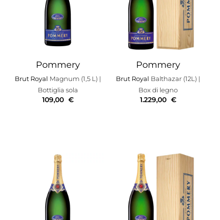
Pommery
Pommery
Brut Royal
Magnum (1,5 L)
|
Brut Royal
Balthazar (12L)
|
Bottiglia sola
Box di legno
109,00
€
1.229,00
€