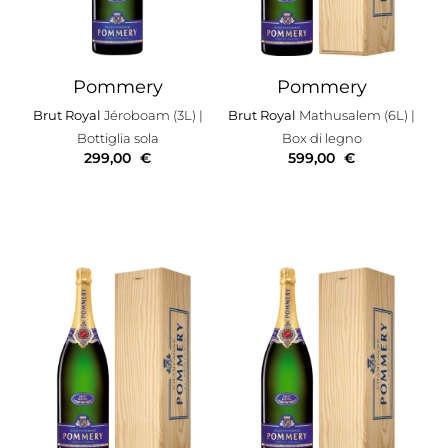
Pommery
Pommery
Brut Royal
Jéroboam (3L)
|
Brut Royal
Mathusalem (6L)
|
Bottiglia sola
Box di legno
299,00
€
599,00
€