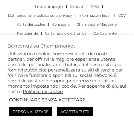
I nostri impegni
Contatti
FAQ
Dati personali e politica sulla privacy
Informazioni legali
CGV
Carta dei cookie
Consegna
Champagne Magazine
Per aziende
Carta regalo elettronica
Conto cliente
I migliori champagne
Occasioni di degustazione di champagne
Benvenuti su Champmarket
Per gli individui
Per le aziende
Utilizziamo i cookie, compresi quelli dei nostri
partner, per offrirvi la migliore esperienza utente
Copyright 2022 © tutti i diritti riservati. Champmarket.
possibile, per analizzare il traffico del nostro sito, per
fornirvi pubblicità personalizzata su siti di terzi e per
fornirvi le funzioni disponibili sui social network. È
possibile gestire le proprie preferenze in qualsiasi
momento impostando i cookie. Per saperne di più sul
nostro
Politica dei cookie
CONTINUARE SENZA ACCETTARE
PERSONALIZZARE
ACCETTA TUTTI
L'ABUSO DI ALCOL È PERICOLOSO PER LA SALUTE. DA
CONSUMARE CON MODERAZIONE.
Questo sito è protetto da reCAPTCHA e si applica l’
Informativa sulla privacy
di
Google e i
Termini di servizio
di .