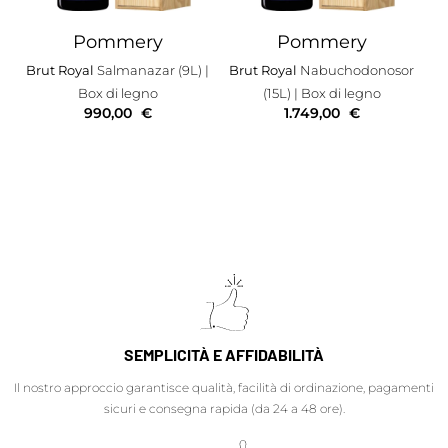
Pommery
Pommery
Brut Royal
Salmanazar (9L)
|
Brut Royal
Nabuchodonosor
Box di legno
(15L)
| Box di legno
990,00
€
1.749,00
€
SEMPLICITÀ E AFFIDABILITÀ
Il nostro approccio garantisce qualità, facilità di ordinazione, pagamenti
sicuri e consegna rapida (da 24 a 48 ore).