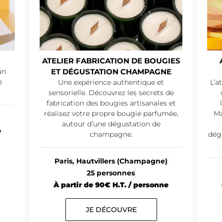
ATELIER FABRICATION DE BOUGIES
un
ET DÉGUSTATION CHAMPAGNE
e
Une expérience authentique et
L’a
sensorielle. Découvrez les secrets de
fabrication des bougies artisanales et
réalisez votre propre bougie parfumée,
Ma
autour d’une dégustation de
e
champagne.
dég
Paris, Hautvillers (Champagne)
25 personnes
À partir de 90€ H.T. / personne
JE DÉCOUVRE