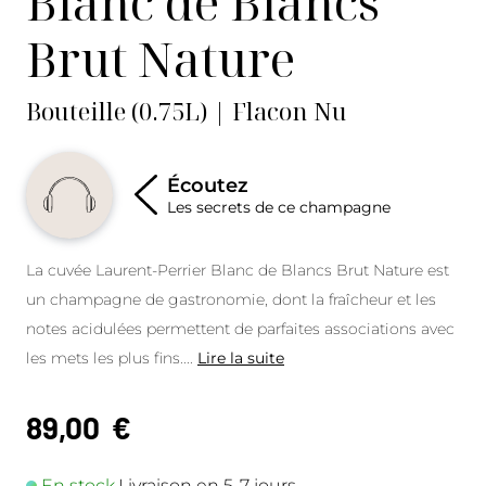
Blanc de Blancs
Brut Nature
Bouteille (0.75L) | Flacon Nu
Écoutez
Les secrets de ce champagne
La cuvée Laurent-Perrier Blanc de Blancs Brut Nature est
un champagne de gastronomie, dont la fraîcheur et les
notes acidulées permettent de parfaites associations avec
les mets les plus fins....
Lire la suite
89,00
€
En stock.
Livraison en 5-7 jours