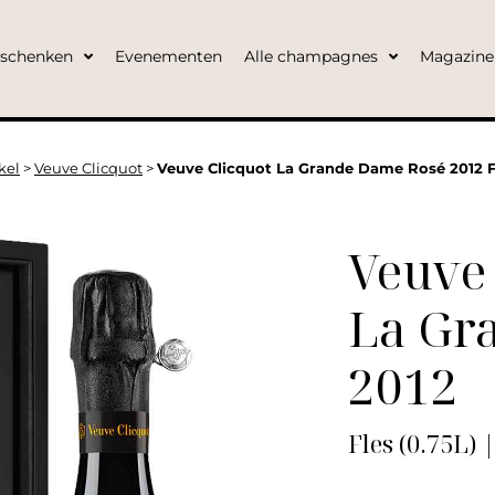
eschenken
Evenementen
Alle champagnes
Magazine
kel
>
Veuve Clicquot
>
Veuve Clicquot La Grande Dame Rosé 2012 
Veuve 
La Gr
2012
Fles (0.75L) 