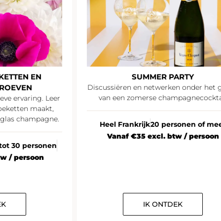
TTEN EN
SUMMER PARTY
OEVEN
Discussiëren en netwerken onder het ge
van een zomerse champagnecocktail
e ervaring. Leer
ketten maakt,
las champagne.
Heel Frankrijk
20 personen of meer
Vanaf €35 excl. btw / persoon
ot 30 personen
 / persoon
IK ONTDEK