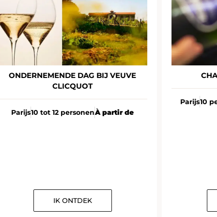
ONDERNEMENDE DAG BIJ VEUVE
CHAM
CLICQUOT
Parijs
10 per
Parijs
10 tot 12 personen
À partir de
IK ONTDEK