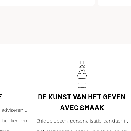
E
DE KUNST VAN HET GEVEN
AVEC SMAAK
adviseren u
ticuliere en
Chique dozen, personalisatie, aandacht...