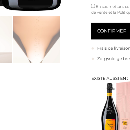
En soumettant ce fo
de vente
et
la Politi
Frais de livrais
Zorgvuldige bre
EXISTE AUSSI EN :