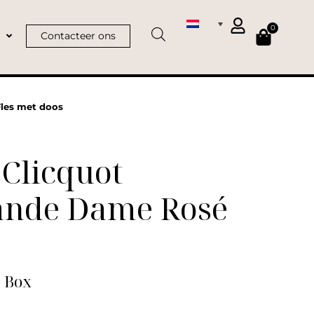
0
Contacteer ons
Fles met doos
Clicquot
ande Dame Rosé
| Box