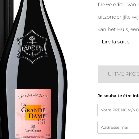
De 9e editie van
uitzonderlijke wi
van het Huis, e
...
Lire la suite
UITVERKO
Je souhaite être in