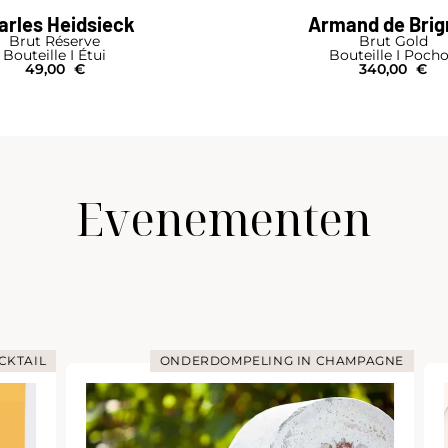
arles Heidsieck
Armand de Bri
Brut Réserve
Brut Gold
Bouteille I Étui
Bouteille I Poch
49,00
€
340,00
€
Evenementen
TAIL
ONDERDOMPELING IN CHAMPAGNE