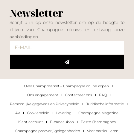
Newsletter
Schrijf u in op onze newsletter om op de hoogte te
blijven van Champagne nieuws en ontvang onze
aanbiedingen
Over Champmarket – Champagne online kopen
Ons engagement
Contacteer ons
FAQ
Persoonlijke gegevens en Privacybeleid
Juridische informatie
AV
Cookiebeleid
Levering
Champagne Magazine
Klant account
E-cadeaubon
Beste Champagnes
Champagne proeverij gelegenheden
Voor particulieren