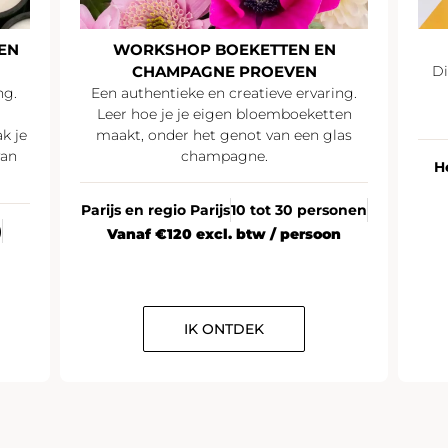
EN
WORKSHOP BOEKETTEN EN
CHAMPAGNE PROEVEN
Di
ng.
Een authentieke en creatieve ervaring.
Leer hoe je je eigen bloemboeketten
k je
maakt, onder het genot van een glas
van
champagne.
H
Parijs en regio Parijs
10 tot 30 personen
)
Vanaf €120 excl. btw / persoon
IK ONTDEK