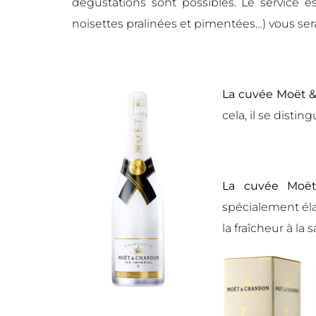
dégustations sont possibles. Le service e
noisettes pralinées et pimentées…) vous se
La cuvée Moët &
cela, il se distin
La cuvée Moët
spécialement éla
la fraîcheur à la