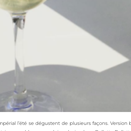
érial l’été se dégustent de plusieurs façons. Version b