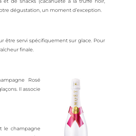
 et de snacks (cacahuète à la truffe noir,
 votre dégustation, un moment d’exception.
 être servi spécifiquement sur glace. Pour
raîcheur finale.
hampagne Rosé
açons. Il associe
st le champagne