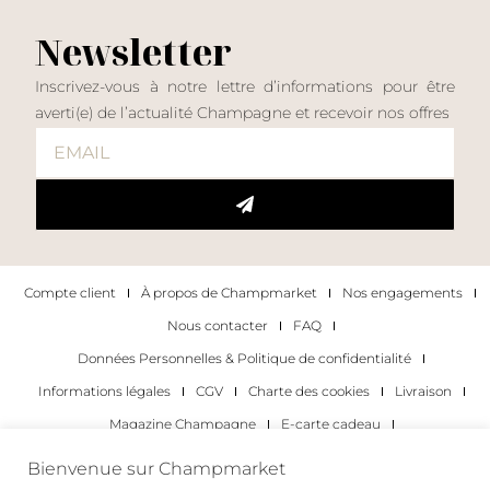
Newsletter
Inscrivez-vous à notre lettre d’informations pour être
averti(e) de l’actualité Champagne et recevoir nos offres
Compte client
À propos de Champmarket
Nos engagements
Nous contacter
FAQ
Données Personnelles & Politique de confidentialité
Informations légales
CGV
Charte des cookies
Livraison
Magazine Champagne
E-carte cadeau
Les Meilleurs Champagnes
Bienvenue sur Champmarket
Les occasions pour déguster du champagne
Pour les particuliers