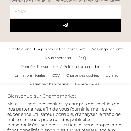
averti(e) de l’actualité Champagne et recevoir nos offres
Compte client
À propos de Champmarket
Nos engagements
Nous contacter
FAQ
Données Personnelles & Politique de confidentialité
Informations légales
CGV
Charte des cookies
Livraison
Magazine Champagne
E-carte cadeau
Les Meilleurs Champagnes
Bienvenue sur Champmarket
Les occasions pour déguster du champagne
Pour les particuliers
Nous utilisons des cookies, y compris des cookies de
nos partenaires, afin de vous fournir la meilleure
Pour les entreprises
expérience utilisateur possible, d’analyser le trafic de
notre site, vous proposer des publicités
Copyright 2022 © tous droits réservés. Champmarket.
personnalisées sur des sites tiers et vous proposer des
fonctionnalités disponibles sur les réseaux sociaux.