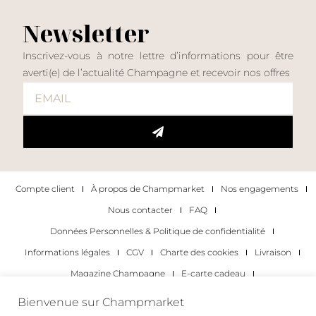
Newsletter
Inscrivez-vous à notre lettre d’informations pour être
averti(e) de l’actualité Champagne et recevoir nos offres
Compte client
À propos de Champmarket
Nos engagements
Nous contacter
FAQ
Données Personnelles & Politique de confidentialité
Informations légales
CGV
Charte des cookies
Livraison
Magazine Champagne
E-carte cadeau
Les Meilleurs Champagnes
Bienvenue sur Champmarket
Les occasions pour déguster du champagne
Pour les particuliers