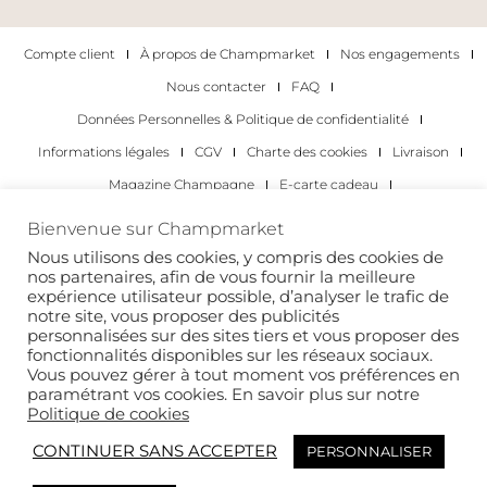
Compte client
À propos de Champmarket
Nos engagements
Nous contacter
FAQ
Données Personnelles & Politique de confidentialité
Informations légales
CGV
Charte des cookies
Livraison
Magazine Champagne
E-carte cadeau
Les Meilleurs Champagnes
Bienvenue sur Champmarket
Les occasions pour déguster du champagne
Pour les particuliers
Nous utilisons des cookies, y compris des cookies de
nos partenaires, afin de vous fournir la meilleure
Pour les entreprises
expérience utilisateur possible, d’analyser le trafic de
notre site, vous proposer des publicités
Copyright 2022 © tous droits réservés. Champmarket.
personnalisées sur des sites tiers et vous proposer des
fonctionnalités disponibles sur les réseaux sociaux.
Vous pouvez gérer à tout moment vos préférences en
paramétrant vos cookies. En savoir plus sur notre
Politique de cookies
CONTINUER SANS ACCEPTER
PERSONNALISER