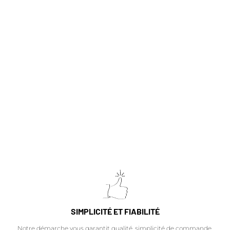
Les nouveautés
SIMPLICITÉ ET FIABILITÉ
Notre démarche vous garantit qualité, simplicité de commande,