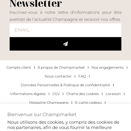
Newsletter
Inscrivez-vous à notre lettre d’informations pour être
averti(e) de l’actualité Champagne et recevoir nos offres
Compte client
À propos de Champmarket
Nos engagements
Nous contacter
FAQ
Données Personnelles & Politique de confidentialité
Informations légales
CGV
Charte des cookies
Livraison
Magazine Champagne
E-carte cadeau
Les Meilleurs Champagnes
Bienvenue sur Champmarket
Les occasions pour déguster du champagne
Pour les particuliers
Nous utilisons des cookies, y compris des cookies de
nos partenaires, afin de vous fournir la meilleure
Pour les entreprises