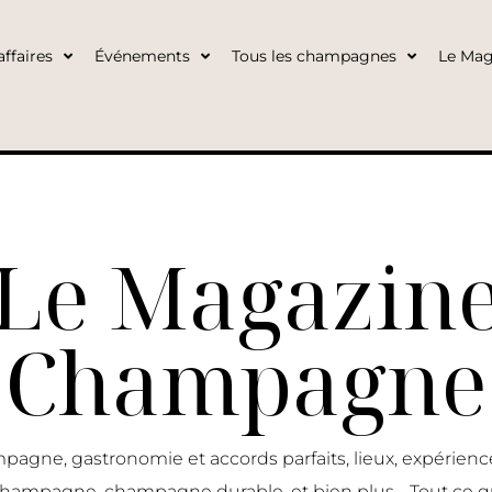
ffaires
Événements
Tous les champagnes
Le Mag
Le Magazin
Champagne
pagne, gastronomie et accords parfaits, lieux, expérie
 champagne, champagne durable, et bien plus… Tout ce q