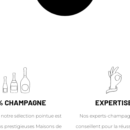
% CHAMPAGNE
EXPERTIS
 notre sélection pointue est
Nos experts-champag
us prestigieuses Maisons de
conseillent pour la réus