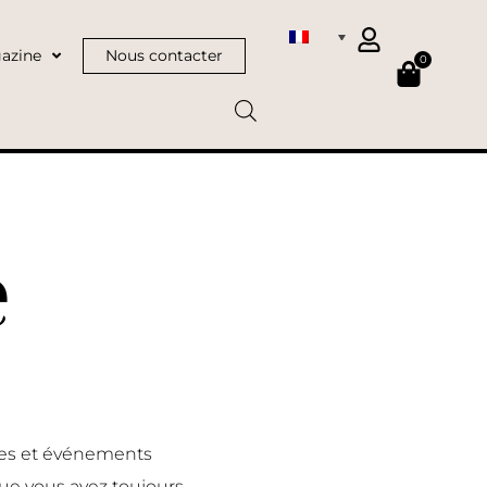
azine
Nous contacter
0
e
nces et événements
ue vous avez toujours