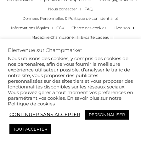
Nous contacter
FAQ
Données Personnelles & Politique de confidentialité
Informations légales
CGV
Charte des cookies
Livraison
Magazine Champagne
E-carte cadeau
Les Meilleurs Champagnes
Bienvenue sur Champmarket
Les occasions pour déguster du champagne
Pour les particuliers
Nous utilisons des cookies, y compris des cookies de
nos partenaires, afin de vous fournir la meilleure
Pour les entreprises
expérience utilisateur possible, d’analyser le trafic de
notre site, vous proposer des publicités
Copyright 2022 © tous droits réservés. Champmarket.
personnalisées sur des sites tiers et vous proposer des
fonctionnalités disponibles sur les réseaux sociaux.
Vous pouvez gérer à tout moment vos préférences en
paramétrant vos cookies. En savoir plus sur notre
Politique de cookies
CONTINUER SANS ACCEPTER
PERSONNALISER
TOUT ACCEPTER
L’ABUS D’ALCOOL EST DANGEREUX POUR LA SANTÉ. À