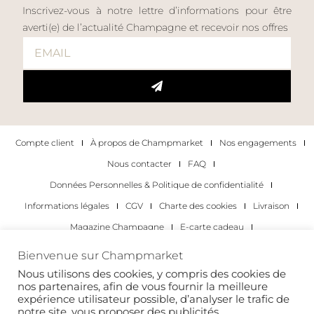
Inscrivez-vous à notre lettre d’informations pour être
averti(e) de l’actualité Champagne et recevoir nos offres
Compte client
À propos de Champmarket
Nos engagements
Nous contacter
FAQ
Données Personnelles & Politique de confidentialité
Informations légales
CGV
Charte des cookies
Livraison
Magazine Champagne
E-carte cadeau
Les Meilleurs Champagnes
Bienvenue sur Champmarket
Les occasions pour déguster du champagne
Pour les particuliers
Nous utilisons des cookies, y compris des cookies de
nos partenaires, afin de vous fournir la meilleure
Pour les entreprises
expérience utilisateur possible, d’analyser le trafic de
notre site, vous proposer des publicités