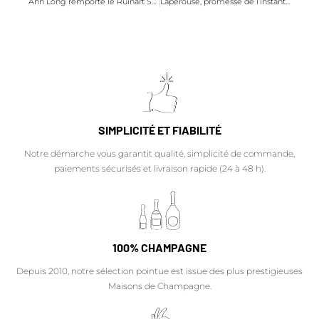
Ann Long remporte le Ruinart Sommelier Challenge 2019
Lapérouse, promesse de l’instant champagne parfait !
SIMPLICITÉ ET FIABILITÉ
Notre démarche vous garantit qualité, simplicité de commande,
paiements sécurisés et livraison rapide (24 à 48 h).
100% CHAMPAGNE
Depuis 2010, notre sélection pointue est issue des plus prestigieuses
Maisons de Champagne.