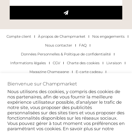
Compte client
À propos de Champmarket
Nos engagements
Nous contacter
FAQ
Données Personnelles & Politique de confidentialité
Informations légales
CGV
Charte des cookies
Livraison
Magazine Champagne
E-carte cadeau
Les Meilleurs Champagnes
Bienvenue sur Champmarket
Les occasions pour déguster du champagne
Pour les particuliers
Nous utilisons des cookies, y compris des cookies de
nos partenaires, afin de vous fournir la meilleure
Pour les entreprises
expérience utilisateur possible, d’analyser le trafic de
notre site, vous proposer des publicités
Copyright 2022 © tous droits réservés. Champmarket.
personnalisées sur des sites tiers et vous proposer des
fonctionnalités disponibles sur les réseaux sociaux.
Vous pouvez gérer à tout moment vos préférences en
paramétrant vos cookies. En savoir plus sur notre