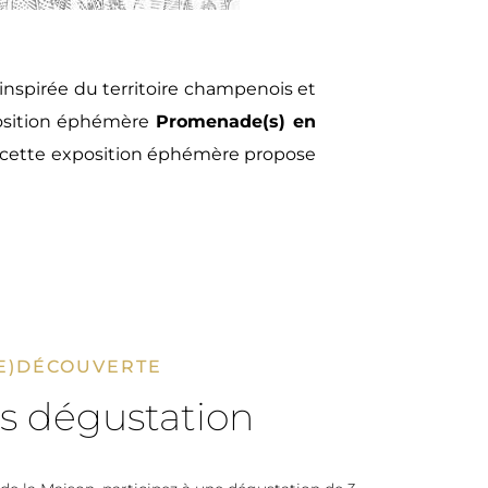
 inspirée du territoire champenois et
position éphémère
Promenade(s) en
s, cette exposition éphémère propose
E)DÉCOUVERTE
rs dégustation